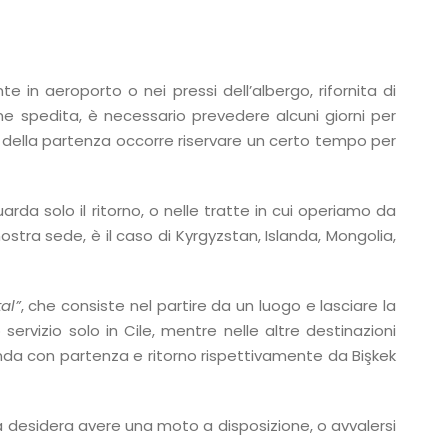
e in aeroporto o nei pressi dell’albergo, rifornita di
ne spedita, è necessario prevedere alcuni giorni per
ma della partenza occorre riservare un certo tempo per
rda solo il ritorno, o nelle tratte in cui operiamo da
nostra sede, è il caso di Kyrgyzstan, Islanda, Mongolia,
al”
, che consiste nel partire da un luogo e lasciare la
rvizio solo in Cile, mentre nelle altre destinazioni
anda con partenza e ritorno rispettivamente da Bişkek
ma desidera avere una moto a disposizione, o avvalersi