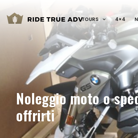
TOURS
4×4
N
Noleggio moto o sped
offrirti