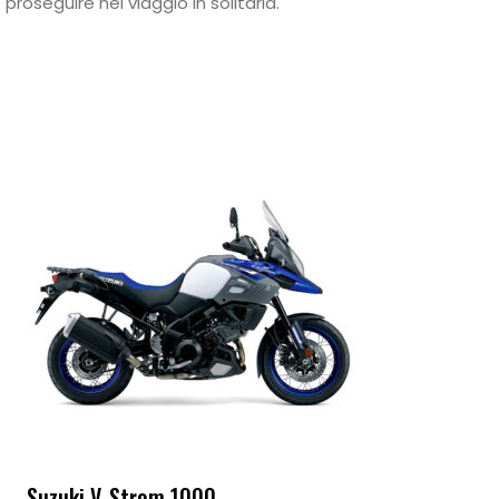
proseguire nel viaggio in solitaria.
Suzuki V-Strom 1000