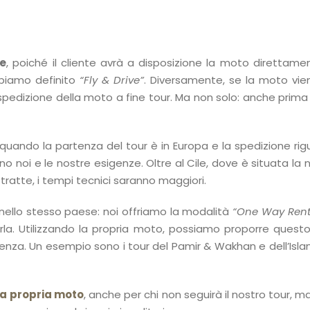
he
, poiché il cliente avrà a disposizione la moto direttament
bbiamo definito
“Fly & Drive”
. Diversamente, se la moto vie
rispedizione della moto a fine tour. Ma non solo: anche pri
quando la partenza del tour è in Europa e la spedizione rigua
ono noi e le nostre esigenze. Oltre al Cile, dove è situata la 
e tratte, i tempi tecnici saranno maggiori.
nello stesso paese: noi offriamo la modalità
“One Way Rent
. Utilizzando la propria moto, possiamo proporre questo se
tenza. Un esempio sono i tour del Pamir & Wakhan e dell’Isl
la propria moto
, anche per chi non seguirà il nostro tour, 