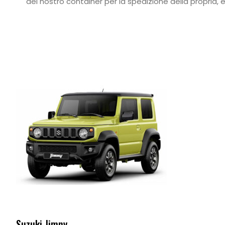
del nostro container per la spedizione della propria, e 
Suzuki Jimny