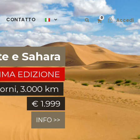
0
CONTATTO
Accedi
e e Sahara
IMA EDIZIONE
iorni, 3.000 km
€ 1.999
INFO >>