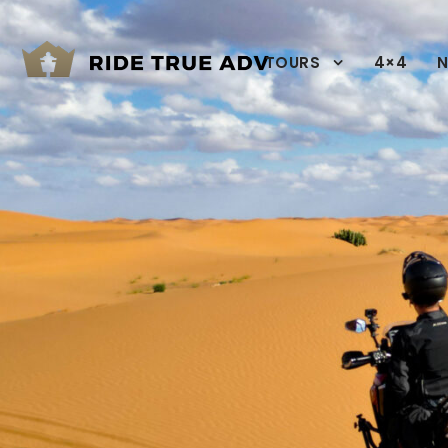
TOURS
4×4
N