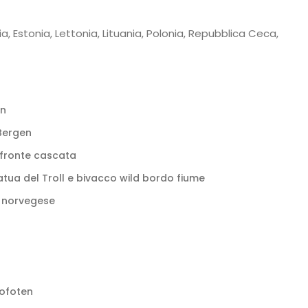
ia, Estonia, Lettonia, Lituania, Polonia, Repubblica Ceca,
tn
 Bergen
 fronte cascata
tatua del Troll e bivacco wild bordo fiume
e norvegese
Lofoten