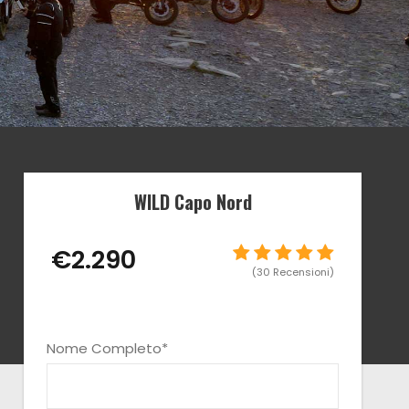
WILD Capo Nord
€2.290
(30 Recensioni)
Nome Completo
*