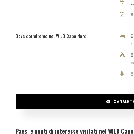
L
A
Dove dormiremo nel WILD Capo Nord
9
p
8
c
5
CANALE T
Paesi e punti di interesse visitati nel WILD Cap