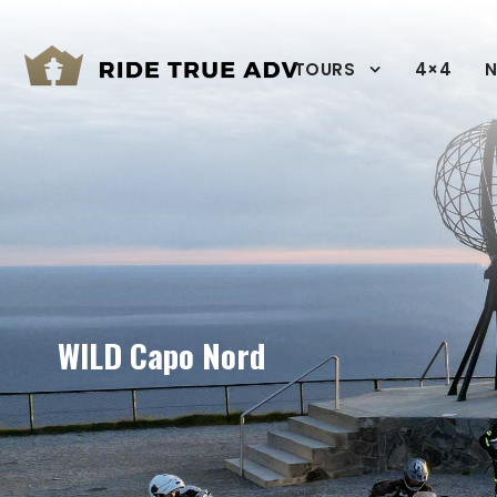
TOURS
4×4
N
WILD Capo Nord