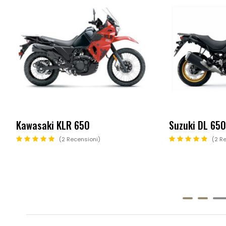
Kawasaki KLR 650
Suzuki DL 650
2 Recensioni
2 Re
5
6
7