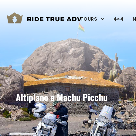
TOURS
4×4
N
Altiplano e Machu Picchu