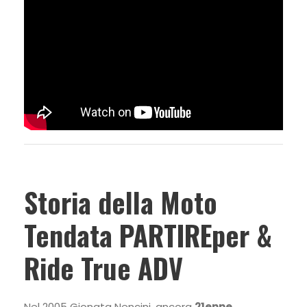
Storia della Moto
Tendata PARTIREper &
Ride True ADV
Nel 2005 Gionata Nencini, ancora
21enne
,