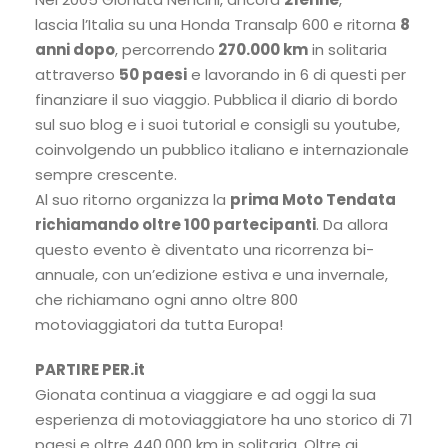
lascia l’Italia su una Honda Transalp 600 e ritorna
8
anni dopo
, percorrendo
270.000 km
in solitaria
attraverso
50 paesi
e lavorando in 6 di questi per
finanziare il suo viaggio. Pubblica il diario di bordo
sul suo blog e i suoi tutorial e consigli su youtube,
coinvolgendo un pubblico italiano e internazionale
sempre crescente.
Al suo ritorno organizza la
prima Moto Tendata
richiamando oltre 100 partecipanti
. Da allora
questo evento è diventato una ricorrenza bi-
annuale, con un’edizione estiva e una invernale,
che richiamano ogni anno oltre 800
motoviaggiatori da tutta Europa!
PARTIRE PER.it
Gionata continua a viaggiare e ad oggi la sua
esperienza di motoviaggiatore ha uno storico di 71
paesi e oltre 440.000 km in solitaria. Oltre ai