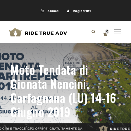
Accedi
Registrati
0
Moto Tendata di
Gionata Nencini,
Garfagnana (LU) 14-16
Giugno 2019