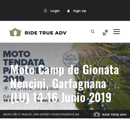
Login
Sign Up
0
Moto Camp de Gionata
Nencini, Garfagnana
(LU) 14-16 Junio 2019