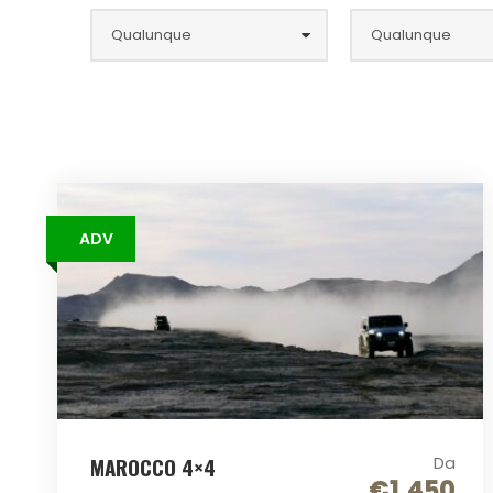
ADV
MAROCCO 4×4
Da
€1.450