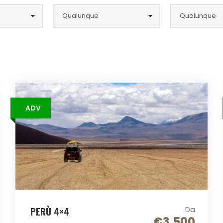
ADV
PERÙ 4×4
Da
€3.500