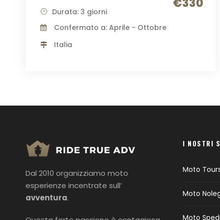
€330
Durata: 3 giorni
Confermato a: Aprile - Ottobre
Italia
I NOSTRI 
Moto Tour
Dal 2010 organizziamo moto
esperienze incentrate sull’
Moto Nole
avventura
.
Moto Sped
Questa forte passione è contagiosa