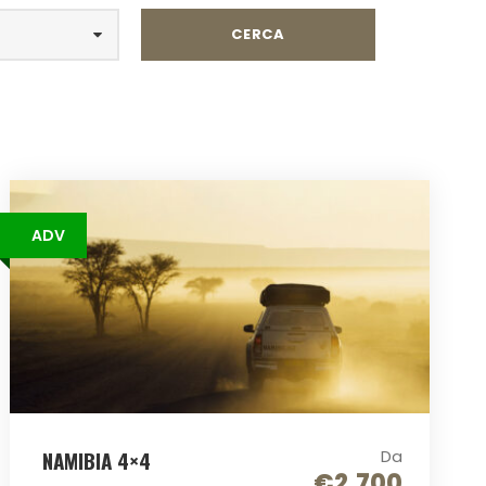
ADV
NAMIBIA 4×4
Da
€2.700