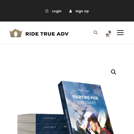
Login
Sign Up
0