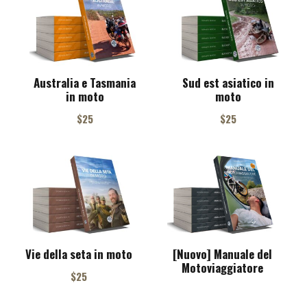
n
l
a
e
l
s
e
:
r
$
Australia e Tasmania
Sud est asiatico in
a
1
in moto
moto
:
0
$
5
$
25
$
25
1
.
5
5
.
Vie della seta in moto
[Nuovo] Manuale del
Motoviaggiatore
$
25