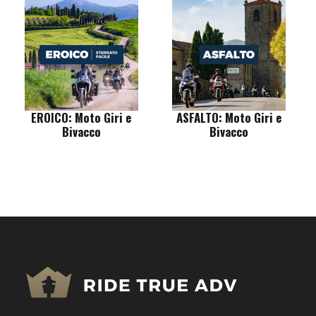
5
5
.
EROICO: Moto Giri e
ASFALTO: Moto Giri e
Bivacco
Bivacco