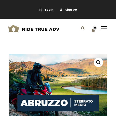
Login
Sign Up
0