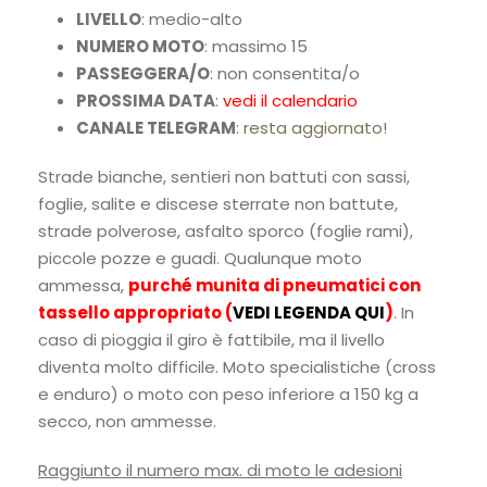
LIVELLO
: medio-alto
NUMERO MOTO
: massimo 15
PASSEGGERA/O
: non consentita/o
PROSSIMA DATA
:
vedi il calendario
CANALE TELEGRAM
:
resta aggiornato
!
Strade bianche, sentieri non battuti con sassi,
foglie, salite e discese sterrate non battute,
strade polverose, asfalto sporco (foglie rami),
piccole pozze e guadi. Qualunque moto
ammessa,
purché munita di pneumatici
con
tassello appropriato
(
VEDI LEGENDA QUI
)
. In
caso di pioggia il giro è fattibile, ma il livello
diventa molto difficile. Moto specialistiche (cross
e enduro) o moto con peso inferiore a 150 kg a
secco, non ammesse.
Raggiunto il numero max. di moto le adesioni