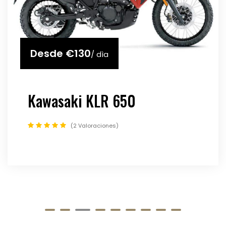
Desde
€150
/ dìa
Suzuki DL 650 XT
2 Valoraciones