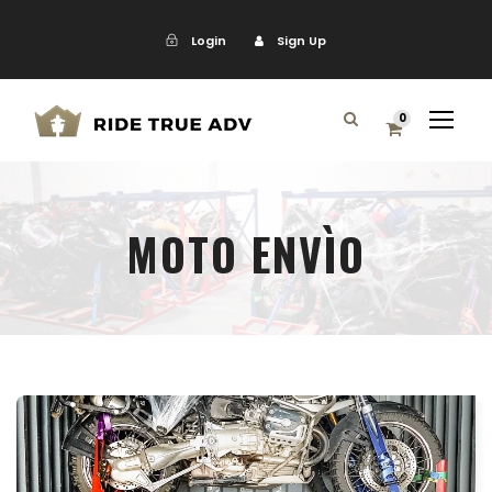
Login
Sign Up
0
MOTO ENVÌO