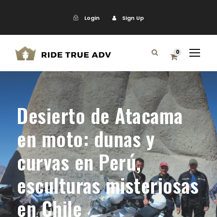
Login
Sign Up
0
Desierto de Atacama
en moto: dunas y
curvas en Perú,
esculturas misteriosas
en Chile